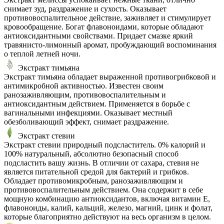
снимает зуд, раздражение и сухость. Оказывает
противовоспалительное действие, заживляет и стимулирует
кровообращение. Богат флавоноидами, которые обладают
антиоксидантными свойствами. Придает смазке яркий
травянисто-лимонный аромат, пробуждающий воспоминания
о теплой летней ночи.
Экстракт тимьяна
Экстракт тимьяна обладает выраженной противогрибковой и
антимикробной активностью. Известен своим
ранозаживляющим, противовоспалительным и
антиоксидантным действием. Применяется в борьбе с
вагинальными инфекциями. Оказывает местный
обезболивающий эффект, снимает раздражение.
Экстракт стевии
Экстракт стевии природный подсластитель. 0% калорий и
100% натуральный, абсолютно безопасный способ
подсластить вашу жизнь. В отличии от сахара, стевия не
является питательной средой для бактерий и грибков.
Обладает противомикробным, ранозаживляющим и
противовоспалительным действием. Она содержит в себе
мощную комбинацию антиоксидантов, включая витамин E,
флавоноиды, калий, кальций, железо, магний, цинк и фолат,
которые благоприятно действуют на весь организм в целом.