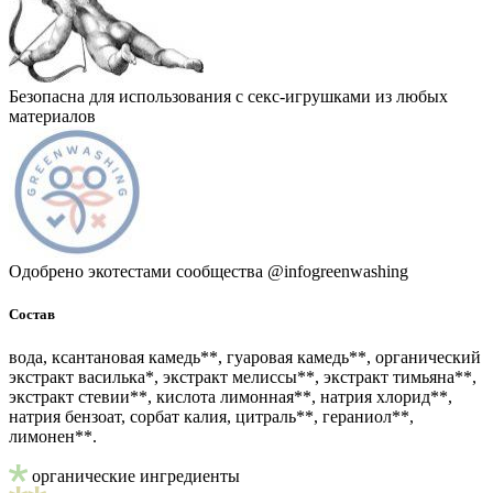
Безопасна для использования с секс-игрушками из любых
материалов
Одобрено экотестами сообщества @infogreenwashing
Состав
вода, ксантановая камедь**, гуаровая камедь**, органический
экстракт василька*, экстракт мелиссы**, экстракт тимьяна**,
экстракт стевии**, кислота лимонная**, натрия хлорид**,
натрия бензоат, cорбат калия, цитраль**, гераниол**,
лимонен**.
органические ингредиенты