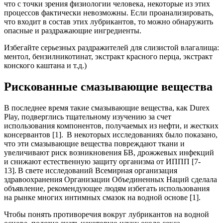
что с точки зрения физиологии человека, некоторые из этих
процессов фактически невозможны. Если проанализировать,
что входит в состав этих лубрикантов, то можно обнаружить
опасные и раздражающие ингредиенты.
Избегайте серьезных раздражителей для слизистой влагалища:
ментол, бензилникотинат, экстракт красного перца, экстракт
конского каштана и т.д.)
Рискованные смазывающие вещества
В последнее время такие смазывающие вещества, как Durex
Play, подверглись тщательному изучению за счет
использования компонентов, получаемых из нефти, и жестких
консервантов [1]. В некоторых исследованиях было показано,
что эти смазывающие вещества повреждают ткани и
увеличивают риск возникновения БВ, дрожжевых инфекций
и снижают естественную защиту организма от ИППП [7-
13]. В свете исследований Всемирная организация
здравоохранения Организации Объединенных Наций сделала
объявление, рекомендующее людям избегать использования
на рынке многих интимных смазок на водной основе [1].
Чтобы понять противоречия вокруг лубрикантов на водной