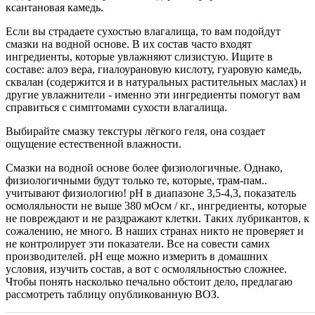
ксантановая камедь.
Если вы страдаете сухостью влагалища, то вам подойдут
смазки на водной основе. В их состав часто входят
ингредиенты, которые увлажняют слизистую. Ищите в
составе: алоэ вера, гиалоурановую кислоту, гуаровую камедь,
сквалан (содержится и в натуральных растительных маслах) и
другие увлажнители - именно эти ингредиенты помогут вам
справиться с симптомами сухости влагалища.
Выбирайте смазку текстуры лёгкого геля, она создает
ощущение естественной влажности.
Смазки на водной основе более физиологичные. Однако,
физиологичными будут только те, которые, трам-пам..
учитывают физиологию! рН в диапазоне 3,5-4,3, показатель
осмоляльности не выше 380 мОсм / кг., ингредиенты, которые
не повреждают и не раздражают клетки. Таких лубрикантов, к
сожалению, не много. В наших странах никто не проверяет и
не контролирует эти показатели. Все на совести самих
производителей. pH еще можно измерить в домашних
условия, изучить состав, а вот с осмоляльностью сложнее.
Чтобы понять насколько печально обстоит дело, предлагаю
рассмотреть таблицу опубликованную ВОЗ.