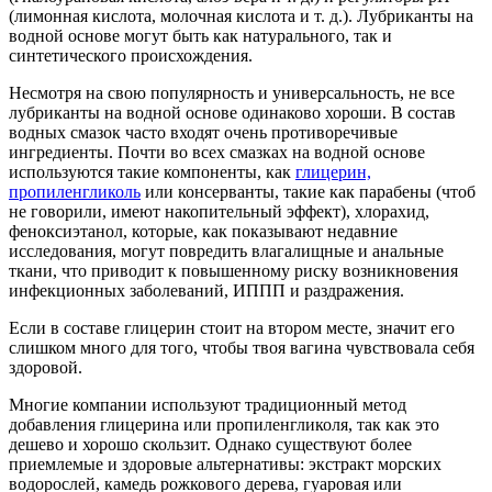
(лимонная кислота, молочная кислота и т. д.). Лубриканты на
водной основе могут быть как натурального, так и
синтетического происхождения.
Несмотря на свою популярность и универсальность, не все
лубриканты на водной основе одинаково хороши. В состав
водных смазок часто входят очень противоречивые
ингредиенты. Почти во всех смазках на водной основе
используются такие компоненты, как
глицерин,
пропиленгликоль
или консерванты, такие как парабены (чтоб
не говорили, имеют накопительный эффект), хлорахид,
феноксиэтанол, которые, как показывают недавние
исследования, могут повредить влагалищные и анальные
ткани, что приводит к повышенному риску возникновения
инфекционных заболеваний, ИППП и раздражения.
Если в составе глицерин стоит на втором месте, значит его
слишком много для того, чтобы твоя вагина чувствовала себя
здоровой.
Многие компании используют традиционный метод
добавления глицерина или пропиленгликоля, так как это
дешево и хорошо скользит. Однако существуют более
приемлемые и здоровые альтернативы: экстракт морских
водорослей, камедь рожкового дерева, гуаровая или