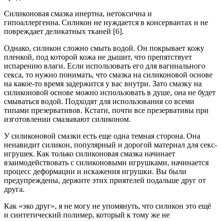
Силиконовая смазка инертна, нетоксична и
гипоаллергенна. Силикон не нуждается в консервантах и не
повреждает деликатных тканей [6].
Однако, силикон сложно смыть водой. Он покрывает кожу
пленкой, под которой кожа не дышит, что препятствует
испарению влаги. Если использовать его для вагинального
секса, то нужно понимать, что смазка на силиконовой основе
на какое-то время задержится у вас внутри. Зато смазку на
силиконовой основе можно использовать в душе, она не будет
смываться водой. Подходят для использования со всеми
типами презервативов. Кстати, почти все презервативы при
изготовлении смазывают силиконом.
У силиконовой смазки есть еще одна темная сторона. Она
ненавидит силикон, популярный и дорогой материал для секс-
игрушек. Как только силиконовая смазка начинает
взаимодействовать с силиконовыми игрушками, начинается
процесс деформации и искажения игрушки. Вы были
предупреждены, держите этих приятелей подальше друг от
друга.
Как «эко друг», я не могу не упомянуть, что силикон это ещё
и синтетический полимер, который к тому же не