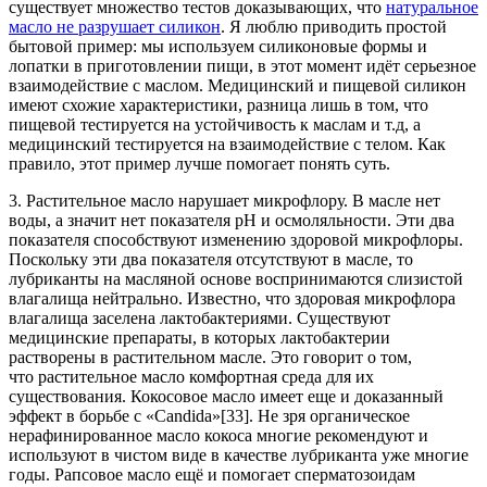
существует множество тестов доказывающих, что
натуральное
масло не разрушает силикон
. Я люблю приводить простой
бытовой пример: мы используем силиконовые формы и
лопатки в приготовлении пищи, в этот момент идёт серьезное
взаимодействие с маслом. Медицинский и пищевой силикон
имеют схожие характеристики, разница лишь в том, что
пищевой тестируется на устойчивость к маслам и т.д, а
медицинский тестируется на взаимодействие с телом. Как
правило, этот пример лучше помогает понять суть.
3. Растительное масло нарушает микрофлору. В масле нет
воды, а значит нет показателя pH и осмоляльности. Эти два
показателя способствуют изменению здоровой микрофлоры.
Поскольку эти два показателя отсутствуют в масле, то
лубриканты на масляной основе воспринимаются слизистой
влагалища нейтрально. Известно, что здоровая микрофлора
влагалища заселена лактобактериями. Существуют
медицинские препараты, в которых лактобактерии
растворены в растительном масле. Это говорит о том,
что растительное масло комфортная среда для их
существования. Кокосовое масло имеет еще и доказанный
эффект в борьбе с «Candida»[33]. Не зря органическое
нерафинированное масло кокоса многие рекомендуют и
используют в чистом виде в качестве лубриканта уже многие
годы. Рапсовое масло ещё и помогает сперматозоидам