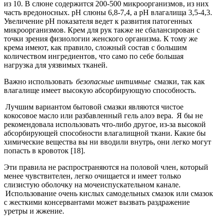
из 10. В слюне содержится 200-500 микроорганизмов, из них
часть вредоносных. pH слюны 6,8-7,4, а pH влагалища 3,5-4,3.
Увеличение рН показателя ведет к развития патогенных
микроорганизмов. Крем для рук также не сбалансирован с
точки зрения физиологии женского организма. К тому же
крема имеют, как правило, сложный состав с большим
количеством ингредиентов, что само по себе большая
нагрузка для уязвимых тканей.
Важно использовать
безопасные интимные
смазки, так как
влагалище имеет высокую абсорбирующую способность.
Лучшим вариантом бытовой смазки являются чистое
кокосовое масло или разбавленный гель алоэ вера. Я бы не
рекомендовала использовать что-либо другое, из-за высокой
абсорбирующей способности влагалищной ткани. Какие бы
химические вещества вы ни вводили внутрь, они легко могут
попасть в кровоток [18].
Эти правила не распространяются на половой член, который
менее чувствителен, легко очищается и имеет только
слизистую оболочку на мочеиспускательном канале.
Использование очень кислых самодельных смазок или смазок
с жесткими консервантами может вызвать раздражение
уретры и жжение.