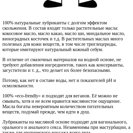
100% натуральные лубриканты с долгим эффектом
скольжения. В состав входят только растительные масла:
кокосовое масло, масло какао, масло ши, миндальное масло,
виноградных косточек и т.д. В растительных маслах много
полезных для кожи веществ, в том числе триглецериды,
которые имитируют натуральный кожный себум.
В отличие от смазочных материалов на водной основе, не
требуют добавления ингредиентов, таких как консерванты,
загустители и т. д., что делает их более безопасными.
Потому, как нет в составе воды, нет и показателей pН и
осмоляльности.
100% «eco-frendly» и подходят для веганов. Её можно не
смывать, хотя и не всем нравится маслянистое ощущение.
Масла богаты невероятным количеством питательных
веществ, подумай прежде, чем идти в душ.
Лубриканты на масляной основе подходят для вагинального,
орального и анального секса. Незаменимы при мастурбации, а
также для эротического массажа всего тела.