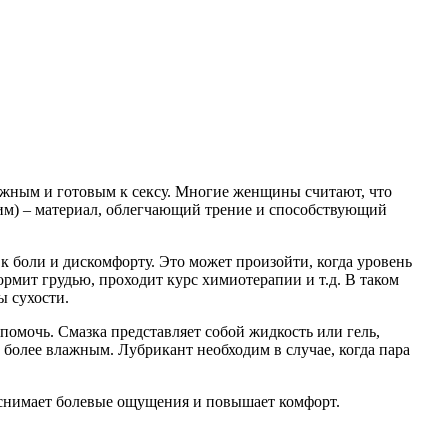
лажным и готовым к сексу. Многие женщины считают, что
зким) – материал, облегчающий трение и способствующий
к боли и дискомфорту. Это может произойти, когда уровень
ормит грудью, проходит курс химиотерапии и т.д. В таком
ы сухости.
помочь. Смазка представляет собой жидкость или гель,
 более влажным. Лубрикант необходим в случае, когда пара
 снимает болевые ощущения и повышает комфорт.