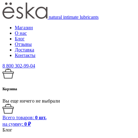
natural intimate lubricants
Магазин
О нас
Блог
Отзывы
Доставка
Контакты
8 800 302-99-04
Корзина
Вы еще ничего не выбрали
Всего товаров:
0
шт.
на сумму:
0
₽
Блог