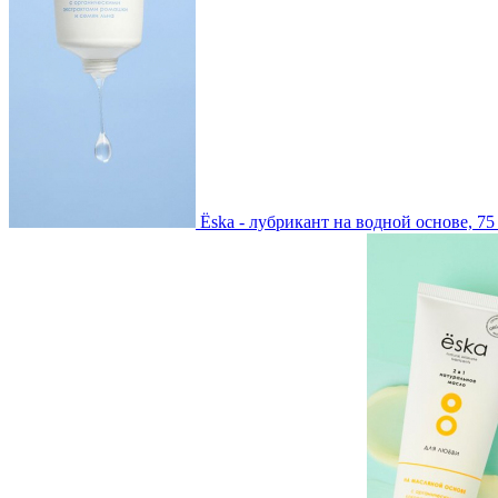
Ёska - лубрикант на водной основе, 75