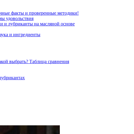
аучные факты и проверенные методики!
мы удовольствия
и и лубриканты на масляной основе
Наука и ингредиенты
акой выбрать? Таблица сравнения
лубрикантах