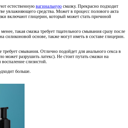
руют естественную
вагинальную
смазку. Прекрасно подходит
стве увлажняющего средства. Может в процесс полового акта
азки включают глицерин, который может стать причиной
менее, такая смазка требует тщательного смывания сразу после
а силиконовой основе, также могут иметь в составе глицерин.
е требует смывания. Отлично подойдет для анального секса в
ло может разрушить латекс). Не стоит путать смазки на
и воспаление слизистой.
одходит больше.