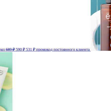
 мл
689 ₽
590 ₽
531 ₽
промокод постоянного клиента