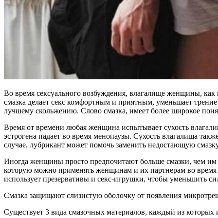
Во время сексуального возбуждения, влагалище женщины, как п
смазка делает секс комфортным и приятным, уменьшает трение и
лучшему скольжению. Слово смазка, имеет более широкое понят
Время от времени любая женщина испытывает сухость влагалища
эстрогена падает во время менопаузы. Сухость влагалища также
случае, лубрикант может помочь заменить недостающую смазку
Иногда женщины просто предпочитают больше смазки, чем им об
которую можно применять женщинам и их партнерам во время се
использует презервативы и секс-игрушки, чтобы уменьшить си
Смазка защищают слизистую оболочку от появления микротрещ
Существует 3 вида смазочных материалов, каждый из которых 