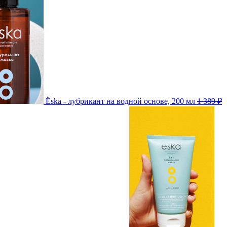
Ёska - лубрикант на водной основе, 200 мл
1 389 ₽