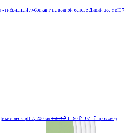
a - гибридный лубрикант на водной основе Дикий лес с pH 7,
икий лес с pH 7, 200 мл
1 389 ₽
1 190 ₽
1071 ₽
промокод