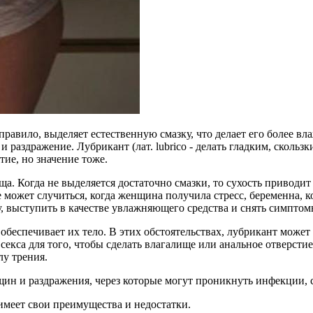
равило, выделяет естественную смазку, что делает его более в
 раздражение. Лубрикант (лат. lubrico - делать гладким, сколь
ие, но значение тоже.
. Когда не выделяется достаточно смазки, то сухость приводит 
 может случиться, когда женщина получила стресс, беременна, к
, выступить в качестве увлажняющего средства и снять симптом
еспечивает их тело. В этих обстоятельствах, лубрикант может 
кса для того, чтобы сделать влагалище или анальное отверстие
лу трения.
ин и раздражения, через которые могут проникнуть инфекции,
имеет свои преимущества и недостатки.